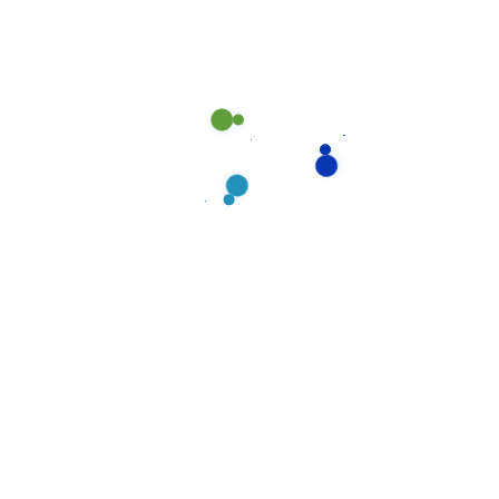
Send now
t, SC, 29466, Australia.
ée dans le centre Algérien (Alger). Nous sommes spécialisés